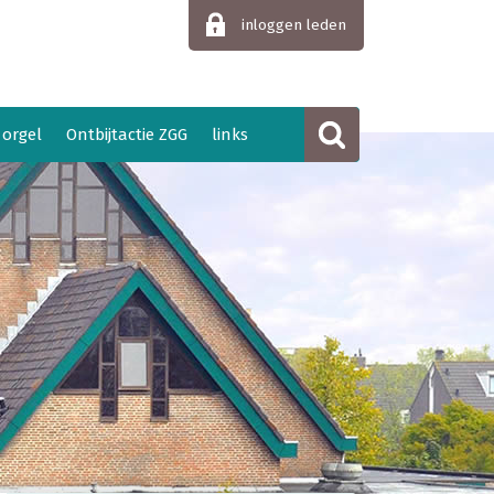
inloggen leden
 orgel
Ontbijtactie ZGG
links