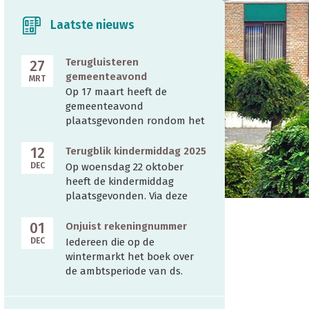
Laatste nieuws
Terugluisteren
27
gemeenteavond
MRT
Op 17 maart heeft de
gemeenteavond
plaatsgevonden rondom het
thema ''Wat als ik er niet
meer ben''. Verschillende
12
Terugblik kindermiddag 2025
gemeenteleden hebben
DEC
Op woensdag 22 oktober
gevraagd of er een
heeft de kindermiddag
samenvatting geschreven
plaatsgevonden. Via deze
kan worden van deze avond.
link kunt u de foto's bekijken
Van de avond is een opname
(alleen voor leden).
01
Onjuist rekeningnummer
gemaakt die we, met
DEC
Iedereen die op de
toestemming van de
wintermarkt het boek over
sprekers, publiceren. Voor
de ambtsperiode van ds.
het beluisteren dienst u
Karels heeft opgehaald vond
eerst ingelogd te zijn. We
een briefje in het boek. In dat