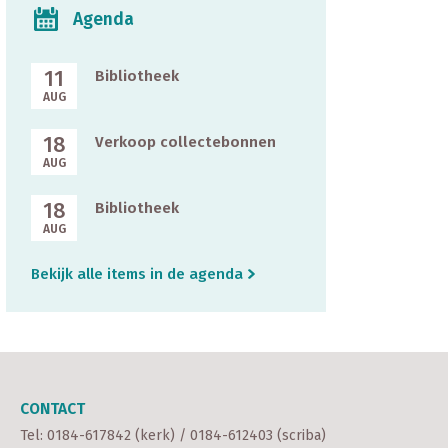
vragen u nadrukkelijk deze
briefje wordt een
Agenda
opname voor uzelf te
bankrekening genoemd
houden en niet verder te
waarin een vergissing is
verspreiden. Klik hier om
gemaakt. Het juiste nummer
11
Bibliotheek
naar de opname te gaan.
is: NL76 RABO 0139565876.
AUG
18
Verkoop collectebonnen
AUG
18
Bibliotheek
AUG
Bekijk alle items in de agenda
CONTACT
Tel:
0184-617842 (kerk)
/
0184-612403 (scriba)